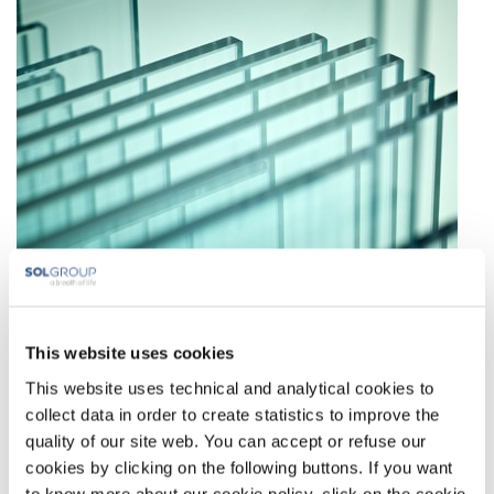
Anwendungen und Technologien
This website uses cookies
Sauerstoffverbrennung und Sauerstoffanreicherung
This website uses technical and analytical cookies to
Indirekte Sauerstoffinjektion mit Sauerstoff-Lanzen
collect data in order to create statistics to improve the
Brenner für die Sauerstoffverbrennung
- SolMet
quality of our site web. You can accept or refuse our
Ausgasung und Spülsteine
cookies by clicking on the following buttons. If you want
Oberflächenveredlung von Glas
to know more about our cookie policy, click on the cookie