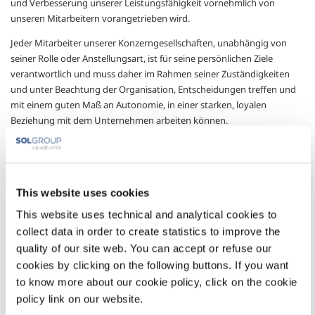
und Verbesserung unserer Leistungsfähigkeit vornehmlich von
unseren Mitarbeitern vorangetrieben wird.
Jeder Mitarbeiter unserer Konzerngesellschaften, unabhängig von
seiner Rolle oder Anstellungsart, ist für seine persönlichen Ziele
verantwortlich und muss daher im Rahmen seiner Zuständigkeiten
und unter Beachtung der Organisation, Entscheidungen treffen und
mit einem guten Maß an Autonomie, in einer starken, loyalen
Beziehung mit dem Unternehmen arbeiten können.
Der Hauptreiz, der es uns ermöglicht, unsere Professionalität zu
verbessern, muss in uns selbst gefunden werden: in unserer
Neugierde, in der Entschlossenheit, mit der wir neuen
Herausforderungen begegnen, in unserem Wunsch, zu lernen und
This website uses cookies
uns dem Neuen zu stellen.
This website uses technical and analytical cookies to
In unseren Gruppengesellschaften ist kein Platz für Respektlosigkeit,
collect data in order to create statistics to improve the
Intoleranz, Illegalität, Unbehagen, Belästigung oder Diskriminierung
quality of our site web. You can accept or refuse our
jeglicher Art. Dieser Grundsatz kann in keiner Weise oder aus
cookies by clicking on the following buttons. If you want
irgendeinem Grund ausgesetzt werden und muss von allen, auf allen
to know more about our cookie policy, click on the cookie
Ebenen und unter allen Umständen angewendet werden.
policy link on our website.