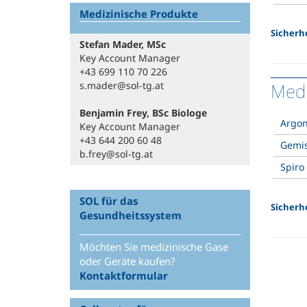
Medizinische Produkte
Sicherh
Stefan Mader, MSc
Key Account Manager
+43 699 110 70 226
s.mader@sol-tg.at
Medi
Benjamin Frey, BSc Biologe
Argo
Key Account Manager
+43 644 200 60 48
Gemis
b.frey@sol-tg.at
Spiro
SOL für das
Sicherh
Gesundheitssystem
Möchten Sie medizinische Gase
oder Geräte kaufen?
Kontaktformular