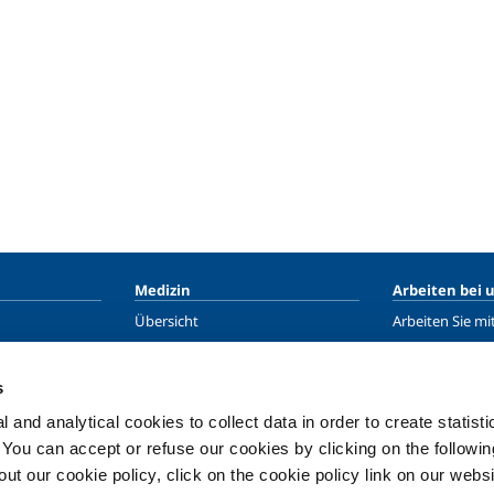
Medizin
Arbeiten bei 
Übersicht
Arbeiten Sie mi
Gase
Training
Gasgeräte
Schicken Sie un
s
g
Kryo
 and analytical cookies to collect data in order to create statist
maindustrie
Service
. You can accept or refuse our cookies by clicking on the following
ie
t our cookie policy, click on the cookie policy link on our websi