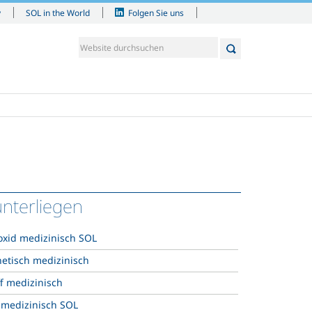
y
SOL in the World
Folgen Sie uns
unterliegen
oxid medizinisch SOL
hetisch medizinisch
f medizinisch
f medizinisch SOL