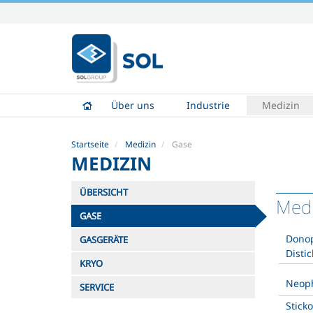
Direkt
zum
Inhalt
|
Direkt
zur
Über uns
Industrie
Medizin
Navigation
Startseite
Medizin
Gase
MEDIZIN
ÜBERSICHT
Medi
GASE
Donop
GASGERÄTE
Disti
KRYO
Neoph
SERVICE
Stick