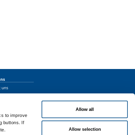
uns
t uns
s Ihren Lebenslauf
Allow all
ics to improve
 buttons. If
Allow selection
te.