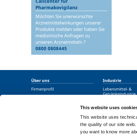
Callcenter für
Pharmakovigilanz
Möchten Sie unerwünschte
Arzneimittelwirkungen unserer
Produkte melden oder haben Sie
medizinische Anfragen zu
unseren Arzneimitteln ?
0800 0808445
Über uns
Industrie
Firmenprofil
Lebensmittel- &
Getränkeindustrie
Moral und Werte
Metallproduktion
Nachhaltigkeit
This website uses cookie
Metallverarbeitun
Sicherheit, Umweltschutz und
This website uses technical
Qualität
Chemie- und Phar
the quality of our site web
Öl- und Gasindustr
you want to know more abou
Energie & Umwelt