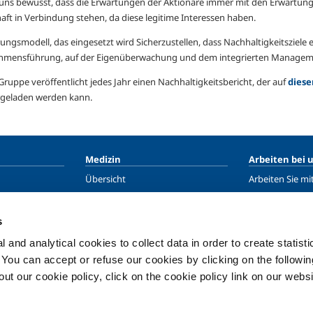
 uns bewusst, dass die Erwartungen der Aktionäre immer mit den Erwartung
haft in Verbindung stehen, da diese legitime Interessen haben.
ungsmodell, das eingesetzt wird Sicherzustellen, dass Nachhaltigkeitsziele 
mensführung, auf der Eigenüberwachung und dem integrierten Management
Gruppe veröffentlicht jedes Jahr einen Nachhaltigkeitsbericht, der auf
diese
geladen werden kann.
Medizin
Arbeiten bei 
Übersicht
Arbeiten Sie mi
Gase
Training
Gasgeräte
Schicken Sie un
s
g
Kryo
 and analytical cookies to collect data in order to create statist
maindustrie
Service
. You can accept or refuse our cookies by clicking on the following
ie
t our cookie policy, click on the cookie policy link on our websi
ase