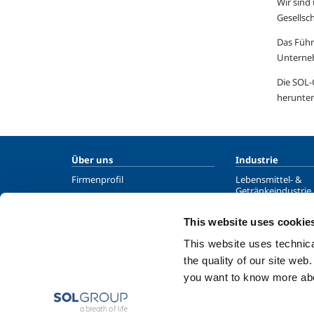
Wir sind
Gesellsc
Das Führ
Unterneh
Die SOL-
herunter
Über uns
Industrie
Firmenprofil
Lebensmittel- &
Getränkeindustrie
Moral und Werte
Metallproduktion
Nachhaltigkeit
This website uses cookie
Metallverarbeitun
Sicherheit, Umweltschutz und
This website uses technical
Qualität
Chemie- und Phar
the quality of our site web
Öl- und Gasindustr
you want to know more abou
Energie & Umwelt
Prüf- und Sonderg