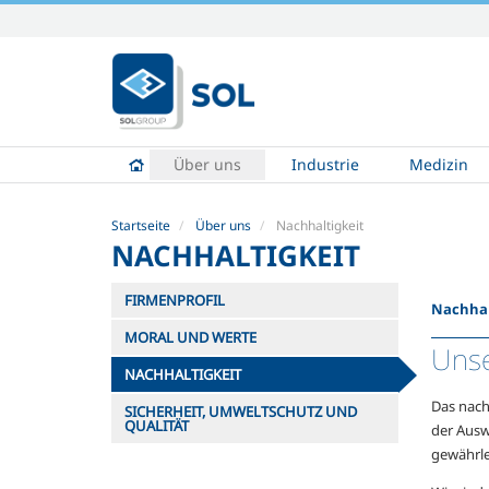
Direkt
zum
Inhalt
|
Direkt
zur
Über uns
Industrie
Medizin
Navigation
Startseite
Über uns
Nachhaltigkeit
NACHHALTIGKEIT
FIRMENPROFIL
Nachhal
MORAL UND WERTE
Unse
NACHHALTIGKEIT
Das nach
SICHERHEIT, UMWELTSCHUTZ UND
QUALITÄT
der Ausw
gewährle