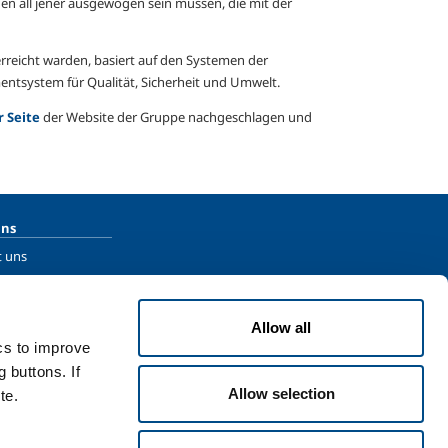
en all jener ausgewogen sein müssen, die mit der
erreicht warden, basiert auf den Systemen der
system für Qualität, Sicherheit und Umwelt.
r Seite
der Website der Gruppe nachgeschlagen und
uns
t uns
s Ihren Lebenslauf
Allow all
ics to improve
 buttons. If
Allow selection
te.