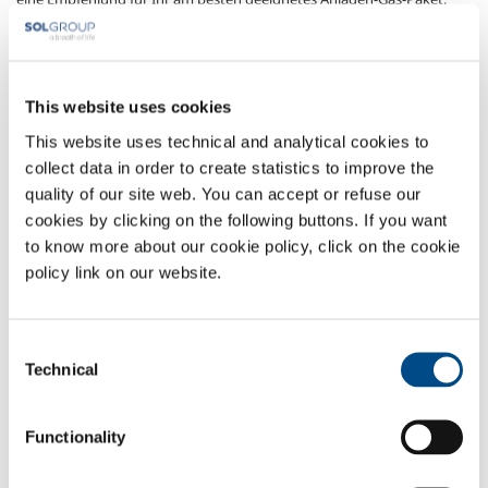
Gase
Sauerstoff
- O
2
This website uses cookies
Stickstoff
- N
2
This website uses technical and analytical cookies to
Anwendungsgebiete
collect data in order to create statistics to improve the
quality of our site web. You can accept or refuse our
Bearbeitung von Aluminium
cookies by clicking on the following buttons. If you want
Carpentry
to know more about our cookie policy, click on the cookie
Automobilindustrie
policy link on our website.
Bearbeitung von Edelstahl
Bearbeitung von Normalstahl
Luftfahrt
Consent
Technical
Selection
SOL für die Industrie
Functionality
Möchten Sie mehr wissen?
Kontaktieren Sie uns