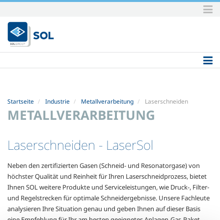
Direkt
zum
Inhalt
|
Direkt
zur
Navigation
Startseite
Industrie
Metallverarbeitung
Laserschneiden
METALLVERARBEITUNG
Laserschneiden
- LaserSol
Neben den zertifizierten Gasen (Schneid- und Resonatorgase) von
höchster Qualität und Reinheit für Ihren Laserschneidprozess, bietet
Ihnen SOL weitere Produkte und Serviceleistungen, wie Druck-, Filter-
und Regelstrecken für optimale Schneidergebnisse. Unsere Fachleute
analysieren Ihre Situation genau und geben Ihnen auf dieser Basis
eine Empfehlung für Ihr am besten geeignetes Anlagen-Gas-Paket.