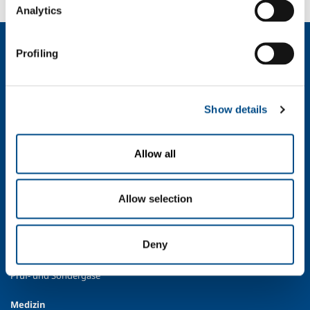
Analytics
Über uns
Profiling
Firmenprofil
Moral und Werte
Nachhaltigkeit
Show details
Sicherheit, Umweltschutz und Qualität
Industrie
Allow all
Lebensmittel- & Getränkeindustrie
Metallproduktion
Allow selection
Metallverarbeitung
Chemie- und Pharmaindustrie
Öl- und Gasindustrie
Deny
Energie & Umwelt
Prüf- und Sondergase
Medizin