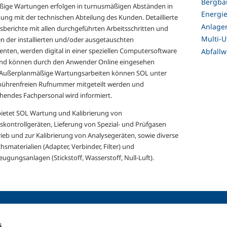
Bergba
ige Wartungen erfolgen in turnusmäßigen Abständen in
Energi
ng mit der technischen Abteilung des Kunden. Detaillierte
Anlage
berichte mit allen durchgeführten Arbeitsschritten und
Multi-Ut
n der installierten und/oder ausgetauschten
ten, werden digital in einer speziellen Computersoftware
Abfallw
und können durch den Anwender Online eingesehen
 Außerplanmäßige Wartungsarbeiten können SOL unter
bührenfreien Rufnummer mitgeteilt werden und
hendes Fachpersonal wird informiert.
 bietet SOL Wartung und Kalibrierung von
skontrollgeräten, Lieferung von Spezial- und Prüfgasen
ieb und zur Kalibrierung von Analysegeräten, sowie diverse
smaterialien (Adapter, Verbinder, Filter) und
eugungsanlagen (Stickstoff, Wasserstoff, Null-Luft).
Medizin
Arbeiten bei 
Übersicht
Arbeiten Sie mi
s