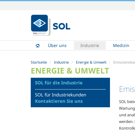
Direkt
zum
Inhalt
|
Direkt
zur
Über uns
Industrie
Medizin
Navigation
Startseite
Industrie
Energie & Umwelt
Emissionskon
ENERGIE & UMWELT
SOL für die Industrie
Emis
SOL für Industriekunden
Kontaktieren Sie uns
SOL biet
Wartungs
und anal
werden. 
Kontroll