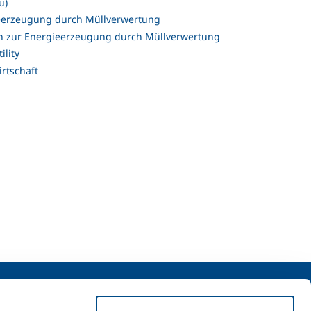
u)
eerzeugung durch Müllverwertung
n zur Energieerzeugung durch Müllverwertung
ility
irtschaft
uns
t uns