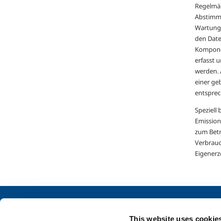
Regelmäß
Abstimmu
Wartungs
den Date
Komponen
erfasst 
werden.
einer ge
entsprec
Speziell
Emission
zum Betr
Verbrauch
Eigenerz
Über uns
Industrie
Firmenprofil
Lebensmittel- &
This website uses cookie